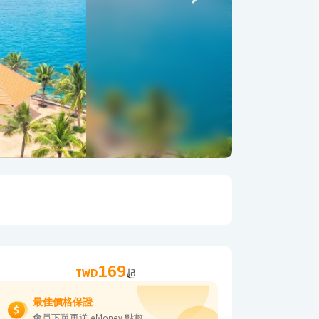
169
TWD
起
最佳價格保證
會員下單再送 eMoney 點數