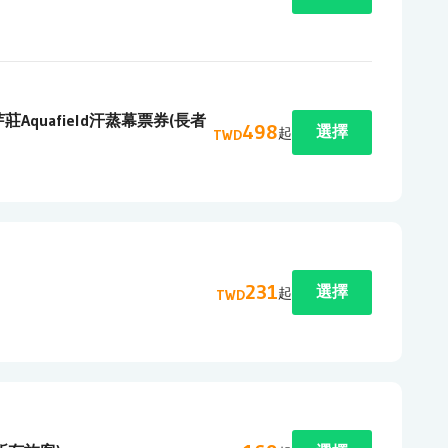
莊Aquafield汗蒸幕票券(長者
498
選擇
起
TWD
231
選擇
起
TWD