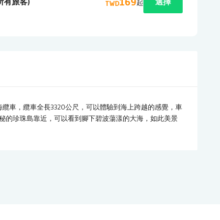
169
(所有旅客)
選擇
起
TWD
的跨海纜車，纜車全長3320公尺，可以體驗到海上跨越的感覺，車
秘的珍珠島靠近，可以看到腳下碧波蕩漾的大海，如此美景