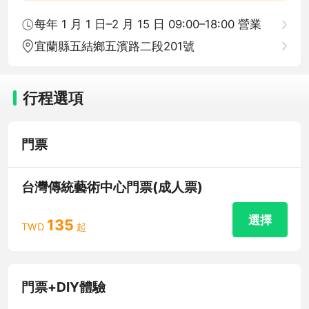
每年 1 月 1 日–2 月 15 日 09:00–18:00 營業
宜蘭縣五結鄉五濱路二段201號
行程選項
門票
台灣傳統藝術中心門票(成人票)
選擇
135
TWD
起
門票+DIY體驗