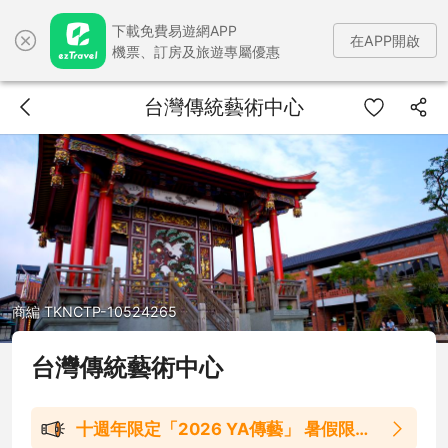
下載免費易遊網APP
在APP開啟
機票、訂房及旅遊專屬優惠
台灣傳統藝術中心
商編 TKNCTP-10524265
台灣傳統藝術中心
十週年限定「2026 YA傳藝」 暑假限定
宜蘭傳藝園