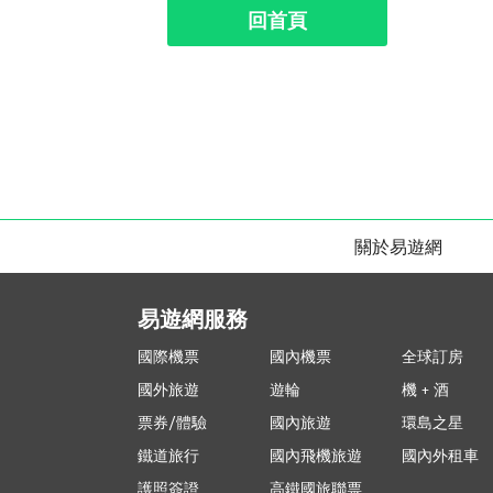
回首頁
關於易遊網
易遊網服務
國際機票
國內機票
全球訂房
國外旅遊
遊輪
機 + 酒
票券/體驗
國內旅遊
環島之星
鐵道旅行
國內飛機旅遊
國內外租車
護照簽證
高鐵國旅聯票