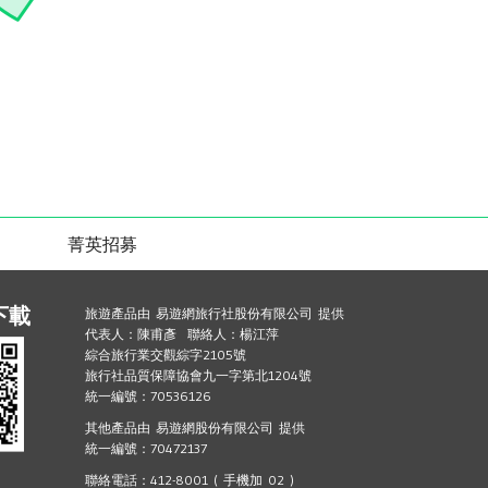
菁英招募
下載
旅遊產品由 易遊網旅行社股份有限公司 提供
代表人：陳甫彥 聯絡人：楊江萍
綜合旅行業交觀綜字2105號
旅行社品質保障協會九一字第北1204號
統一編號：70536126
其他產品由 易遊網股份有限公司 提供
統一編號：70472137
聯絡電話：412-8001 ( 手機加 02 )