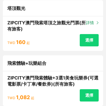
塔頂觀光
ZIPCITY澳門飛索塔頂之旅觀光門票(所
詳情
有旅客)
選擇
160
TWD
起
飛索體驗+玩樂組合
ZIPCITY澳門飛索體驗+3選1美食玩樂券(可選
電影票/卡丁車/餐飲券)(所有旅客)
選擇
1,082
TWD
起