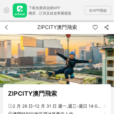
下載免費易遊網APP
在APP開啟
機票、訂房及旅遊專屬優惠
ZIPCITY澳門飛索
商編 TKNCTP-129282516
ZIPCITY澳門飛索
2 月 26 日–12 月 31 日 週一,週三-週日 14:00–22:0
澳門特別行政區溜冰路葡京人內