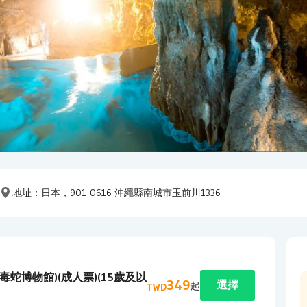
地址：
日本，901-0616 沖繩縣南城市玉前川1336
蛇博物館)(成人票)(15歲及以
349
選擇
起
TWD