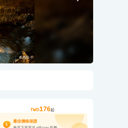
176
TWD
起
最佳價格保證
會員下單再送 eMoney 點數