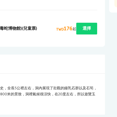
176
毒蛇博物館)(兒童票)
選擇
起
TWD
曆史，全長5公裡左右，洞內展現了壯觀的鐘乳石群以及石筍，
800米的景致，洞裡氣候很涼快，在20度左右，所以遊覽玉