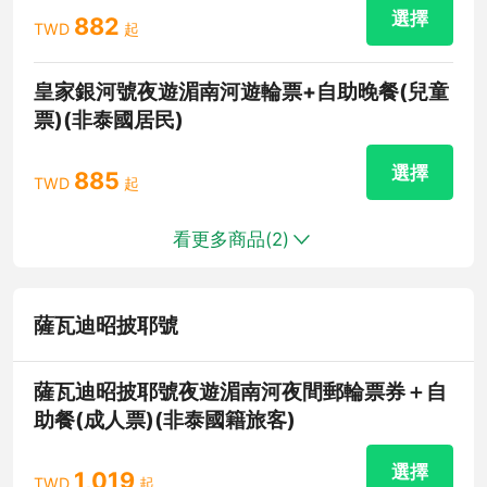
選擇
882
TWD
起
皇家銀河號夜遊湄南河遊輪票+自助晚餐(兒童
票)(非泰國居民)
選擇
885
TWD
起
看更多商品(
2
)
薩瓦迪昭披耶號
薩瓦迪昭披耶號夜遊湄南河夜間郵輪票券＋自
助餐(成人票)(非泰國籍旅客)
選擇
1,019
TWD
起