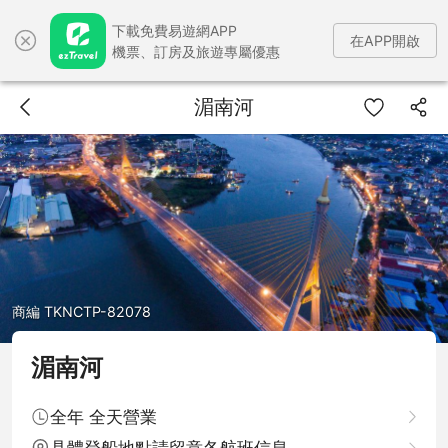
下載免費易遊網APP
在APP開啟
機票、訂房及旅遊專屬優惠
湄南河
商編 TKNCTP-82078
湄南河
全年 全天營業
具體登船地點請留意各航班信息