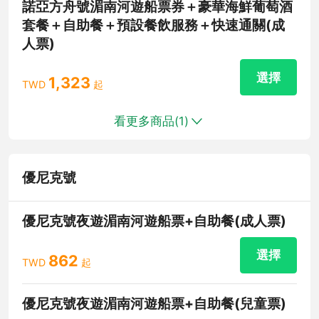
諾亞方舟號湄南河遊船票券＋豪華海鮮葡萄酒
套餐＋自助餐＋預設餐飲服務＋快速通關(成
人票)
選擇
1,323
TWD
起
看更多商品(
1
)
優尼克號
優尼克號夜遊湄南河遊船票+自助餐(成人票)
選擇
862
TWD
起
優尼克號夜遊湄南河遊船票+自助餐(兒童票)