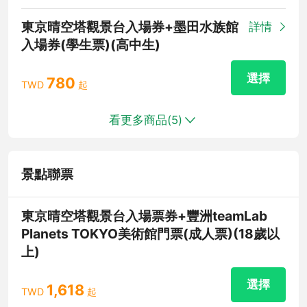
東京晴空塔觀景台入場券+墨田水族館
詳情
入場券(學生票)(高中生)
選擇
780
TWD
起
看更多商品(
5
)
景點聯票
東京晴空塔觀景台入場票券+豐洲teamLab
Planets TOKYO美術館門票(成人票)(18歲以
上)
選擇
1,618
TWD
起