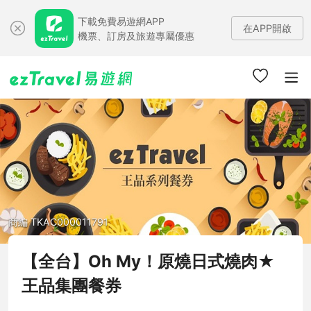
下載免費易遊網APP
在APP開啟
機票、訂房及旅遊專屬優惠
商編 TKAC000011791
【全台】Oh My！原燒日式燒肉★
王品集團餐券