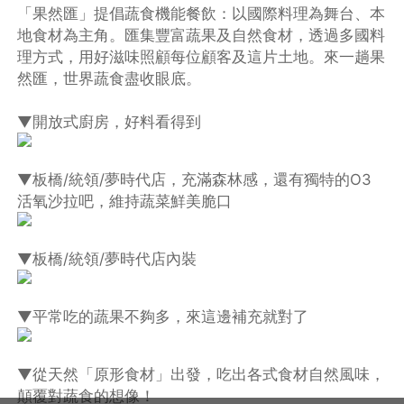
「果然匯」提倡蔬食機能餐飲：以國際料理為舞台、本
地食材為主角。匯集豐富蔬果及自然食材，透過多國料
理方式，用好滋味照顧每位顧客及這片土地。來一趟果
然匯，世界蔬食盡收眼底。
▼開放式廚房，好料看得到
▼板橋/統領/夢時代店，充滿森林感，還有獨特的O3
活氧沙拉吧，維持蔬菜鮮美脆口
▼板橋/統領/夢時代店內裝
▼平常吃的蔬果不夠多，來這邊補充就對了
▼從天然「原形食材」出發，吃出各式食材自然風味，
顛覆對蔬食的想像！