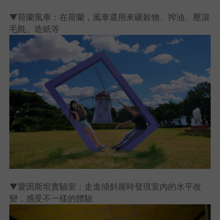
▼荷蘭風車：在荷蘭，風車還用來碾穀物、搾油、壓滾
毛氈、造紙等
▼愛因斯坦實驗室：走進傾斜屋時發現室內的水平改
變，感受不一樣的體驗