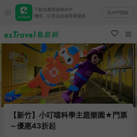
下載免費易遊網APP
在APP開啟
機票、訂房及旅遊專屬優惠
商編 TKAI000003587
【新竹】小叮噹科學主題樂園★門票
～優惠43折起