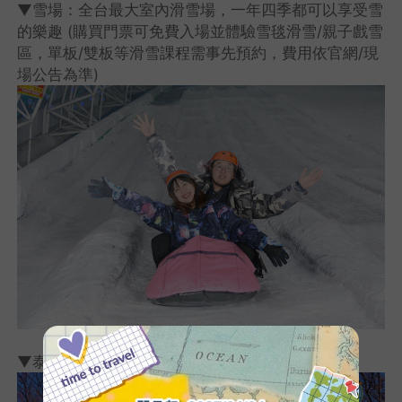
▼雪場：全台最大室內滑雪場，一年四季都可以享受雪
的樂趣 (購買門票可免費入場並體驗雪毯滑雪/親子戲雪
區，單板/雙板等滑雪課程需事先預約，費用依官網/現
場公告為準)
▼泰山吼：來測測自己的聲音有多少的分貝呢