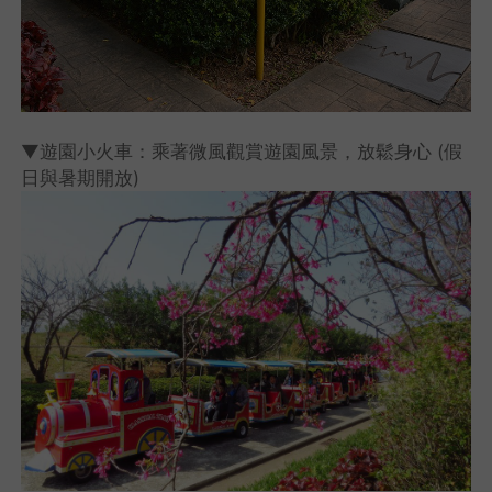
▼遊園小火車：乘著微風觀賞遊園風景，放鬆身心 (假
日與暑期開放)