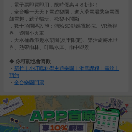
．電子票即買即用，限時優惠４８折起！
．全台唯一天天下雪遊樂園，進入滑雪場乘坐雪圈
飆雪趣，親子暢玩、歡樂不間斷
．數十項園區設施：體驗5D動感電影院、VR新視
界、遊園小火車
．大水桶轟浪趣水樂園(夏季限定)、樂活旋轉水世
界、熱帶雨林、叮噹水庫、雨中即景
◆ 你可能也會喜歡
・
新竹｜小叮噹科學主題樂園｜滑雪課程｜需線上
預約
・
全台樂園門票