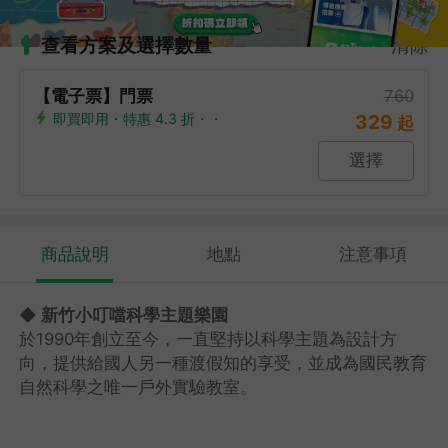
查看方案及選擇數量
清除
【電子票】門票
760
即買即用・特惠 4.3 折・・
329
起
選擇
商品說明
地點
注意事項
◆ 新竹小叮噹科學主題樂園
於1990年創立至今，一直堅持以科學主題為設計方
向，提供給國人另一種渡假知的享受，並成為國民教育
自然科學之唯一戶外實驗教室。