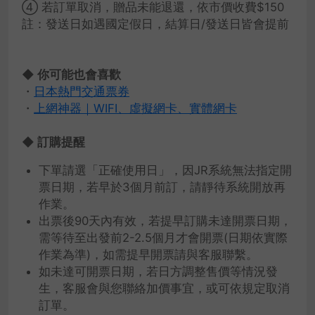
④ 若訂單取消，贈品未能退還，依市價收費$150
註：發送日如遇國定假日，結算日/發送日皆會提前
◆ 你可能也會喜歡
・
日本熱門交通票券
・
上網神器｜WIFI、虛擬網卡、實體網卡
◆ 訂購提醒
下單請選「正確使用日」，因JR系統無法指定開
票日期，若早於3個月前訂，請靜待系統開放再
作業。
出票後90天內有效，若提早訂購未達開票日期，
需等待至出發前2-2.5個月才會開票(日期依實際
作業為準)，如需提早開票請與客服聯繫。
如未達可開票日期，若日方調整售價等情況發
生，客服會與您聯絡加價事宜，或可依規定取消
訂單。