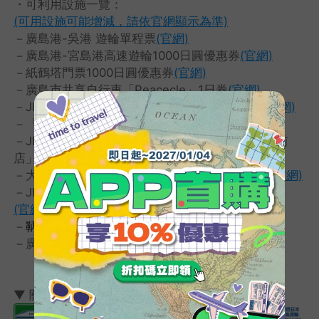
・可利用設施一覽：
(可用設施可能增減，請依官網顯示為準)
－廣島港-吳港 遊輪單程票
(官網)
－廣島港-宮島港高速遊輪1000日圓優惠券
(官網)
－紙鶴塔門票1000日圓優惠券
(官網)
－廣島市共享自行車「Peacecle」1日券
(官網)
－JR廣島站前購物中心「ekie」1,500日圓禮券
(官網)
－「廣島禦好燒站前廣場」1,500日圓禮券
(官網)
－JR廣島站前家交通販賣店「Bic Camera 廣島站前
店」1000日圓禮券
(官網)
－大和博物館入場券+館內商店1000日圓優惠券
(官網)
－JR租車西日本 車站汽車租賃 2000日圓優惠券
(官網)
－
鞆の浦歷史遺跡遊覽優惠券
－廣島旅遊通票 通票2日券
(官網)
▼ 關西廣島鐵路周遊券可搭乘路線