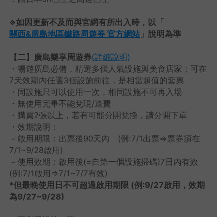
※如因更新不及而與官網有所出入時，以「
關西&廣島地區鐵路周遊券 官方網站
」說明為準
【二】廣島樂享周遊券
(詳細說明)
・暢遊廣島必備，精選多個人氣設施與美食店家；可在
7天效期內任選3個設施前往，是相當超值的套票
・同設施只可以使用一次，相同設施不可再入場
・無使用完畢不能兌現/退費
・購買2張以上，若有可能分開兌換，請分開下單
・效期說明：
－啟用期限：出票後90天內 (例:7/1出票⇒票券須在
7/1~9/28啟用)
－使用效期：啟用後(=自第一個設施掃碼)7日內有效
(例:7/1啟用⇒7/1~7/7有效)
*但最晚使用日不可超過啟用期限 (例:9/27啟用，效期
為9/27~9/28)