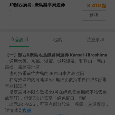
JR關西廣島+廣島樂享周遊券
3,410
起
・
選擇
商品說明
地點
注意事項
【一】關西&廣島地區鐵路周遊券 Kansai-Hiroshima
．適用大阪、京都、滋賀、城崎溫泉、和歌山、岡山、
高松、廣島等地區
．也可搭乘前往宮島的JR西日本宮島渡輪
．在有效區域內可連續5天無限次數搭乘自由席&普通
車廂指定席
．指定席可
不限次數搭乘
(可在綠色售票機或車站售票
處預訂)，但第7次起需至「綠色窗口」預約
．出示JR PASS，可享有部分設施、餐廳、交通優惠，
詳情請見
官網