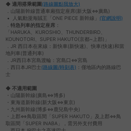
◆ 適用搭乘範圍
(路線圖點我放大)
．山陽新幹線普通車廂指定座席(新大阪⇔廣島)
人氣動漫海賊王「ONE PIECE 新幹線」
(官網說明)
．
特急列車的指定座席
：
「HARUKA、KUROSHIO、THUNDERBIRD、
KOUNOTORI、SUPER HAKUTO(京都~上郡)」
．JR 西日本在來線：新快車(新快速)、快車(快速)和當
地列車(普通列車)
．JR西日本宮島渡輪：宮島口⇔宮島
．西日本JR巴士
(路線圖/時刻表)
：僅地區內的路線巴
士
◆ 不適用範圍
・山陽新幹線(廣島⇔博多)
・東海道新幹線(新大阪⇔東京)
・九州新幹線(博多⇔鹿兒島中央)
・上郡⇔鳥取區間「SUPER HAKUTO」及上郡⇔鳥
取區間「SUPER INABA」，需另外支付費用
．西日本JR巴士之高速巴士