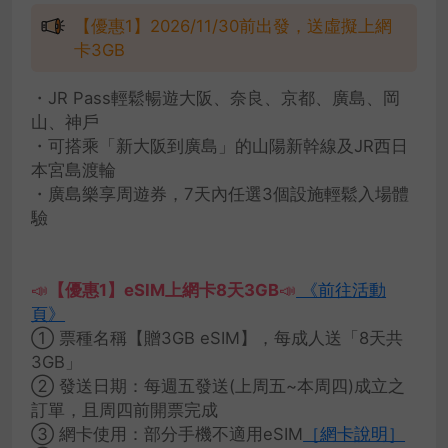
【優惠1】2026/11/30前出發，送虛擬上網
卡3GB
・JR Pass輕鬆暢遊大阪、奈良、京都、廣島、岡
山、神戶
・可搭乘「新大阪到廣島」的山陽新幹線及JR西日
本宮島渡輪
・廣島樂享周遊券，7天內任選3個設施輕鬆入場體
驗
📣
【優惠1】eSIM上網卡8天3GB
📣
《前往活動
頁》
① 票種名稱【贈3GB eSIM】，每成人送「8天共
3GB」
② 發送日期：每週五發送(上周五~本周四)成立之
訂單，且周四前開票完成
③ 網卡使用：部分手機不適用eSIM
［網卡說明］