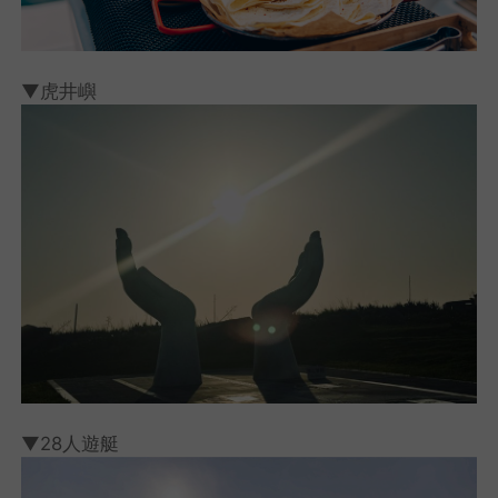
▼虎井嶼
▼28人遊艇