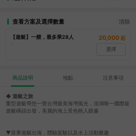
查看方案及選擇數量
清除
【遊艇】一艘，最多乘28人
20,000
起
・
選擇
商品說明
地點
注意事項
◆ 遊艇之旅
重型遊艇帶您一覽台灣最美海灣風光，澎湖唯一國際級
遊艇碼頭出發，美麗的海上景色映入眼簾
▼搭乘遊艇出海，體驗駕駛以及水上活動樂趣