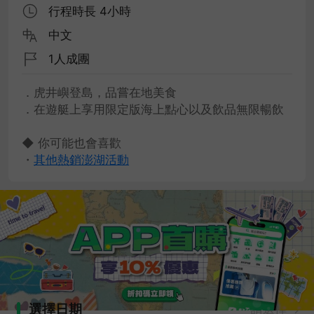
行程時長 4小時
中文
1人成團
．虎井嶼登島，品嘗在地美食
．在遊艇上享用限定版海上點心以及飲品無限暢飲
◆ 你可能也會喜歡
・
其他熱銷澎湖活動
選擇日期
請選擇