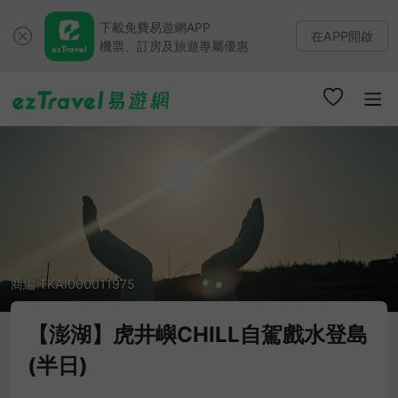
下載免費易遊網APP
在APP開啟
機票、訂房及旅遊專屬優惠
商編 TKAI000011975
【澎湖】虎井嶼CHILL自駕戲水登島
(半日)