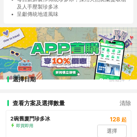
及人手壓製珍多冰
呈獻傳統地道風味
選擇日期
請選擇
查看方案及選擇數量
清除
2碗舊廈門珍多冰
128
起
即買即用
選擇