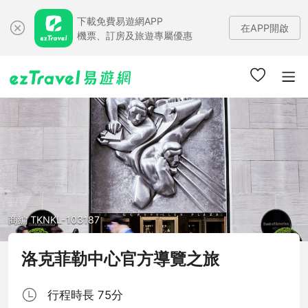
下載免費易遊網APP
在APP開啟
機票、訂房及旅遊專屬優惠
商編 TKNKL-103187
洛克菲勒中心官方導覽之旅
行程時長 75分