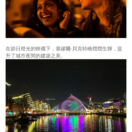
在節日燈光的映襯下，塞繆爾·貝克特橋熠熠生輝，提
升了城市夜間的建築之美。