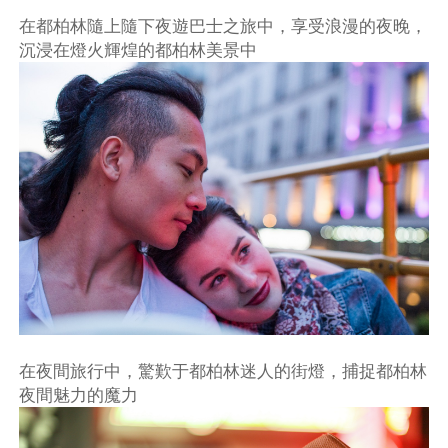
在都柏林隨上隨下夜遊巴士之旅中，享受浪漫的夜晚，
沉浸在燈火輝煌的都柏林美景中
不再提醒
下載APP
在夜間旅行中，驚歎于都柏林迷人的街燈，捕捉都柏林
夜間魅力的魔力