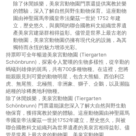
除了休閒娛樂，美泉宮動物園門票還提供寓教於樂
的體驗，深入了解自然與野生動物保育。這座動物
園由神聖羅馬帝國皇帝法蘭茲一世於 1752 年建
立，歷史悠久，與廣闊的聯合國教科文組織世界遺
產美泉宮建築群相得益彰。儘管是世界上最古老的
動物園，美泉宮動物園仍擁有現代化的設施，為其
獨特而永恆的魅力增添光彩。
持票即可全年暢遊美泉宮動物園 (Tiergarten
Schönbrunn)，探索令人驚嘆的生物多樣性，從辛勤的
螞蟻到雄偉的斑馬，共有700多種物種。在這裡，您將
能親眼見到可愛的動物明星，包含大熊貓、西伯利亞
虎、無尾熊、北極熊、非洲象、獅子、企鵝，以及瀕臨
絕種的珍稀奧地利物種。
除了休閒娛樂，美泉宮動物園 (Tiergarten
Schönbrunn) 門票還能讓您深入了解大自然與野生動
物保育，獲得寓教於樂的體驗。這座動物園由神聖羅馬
帝國皇帝法蘭茲一世於1752年建立，歷史悠久，與被
聯合國教科文組織列為世界遺產的美泉宮相得益彰。儘
管是世界上最古老的動物園，美泉宮動物園