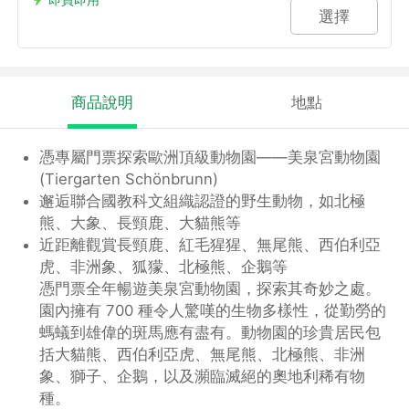
選擇
商品說明
地點
憑專屬門票探索歐洲頂級動物園——美泉宮動物園
(Tiergarten Schönbrunn)
邂逅聯合國教科文組織認證的野生動物，如北極
熊、大象、長頸鹿、大貓熊等
近距離觀賞長頸鹿、紅毛猩猩、無尾熊、西伯利亞
虎、非洲象、狐獴、北極熊、企鵝等
憑門票全年暢遊美泉宮動物園，探索其奇妙之處。
園內擁有 700 種令人驚嘆的生物多樣性，從勤勞的
螞蟻到雄偉的斑馬應有盡有。動物園的珍貴居民包
括大貓熊、西伯利亞虎、無尾熊、北極熊、非洲
象、獅子、企鵝，以及瀕臨滅絕的奧地利稀有物
種。