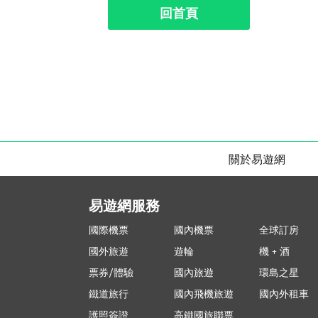
回首頁
關於易遊網
易遊網服務
國際機票
國內機票
全球訂房
國外旅遊
遊輪
機 + 酒
票券/體驗
國內旅遊
環島之星
鐵道旅行
國內飛機旅遊
國內外租車
護照簽證
高鐵國旅聯票