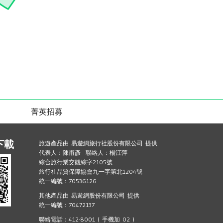
菁英招募
下載
旅遊產品由 易遊網旅行社股份有限公司 提供
代表人：陳甫彥 聯絡人：楊江萍
綜合旅行業交觀綜字2105號
旅行社品質保障協會九一字第北1204號
統一編號：70536126
其他產品由 易遊網股份有限公司 提供
統一編號：70472137
聯絡電話：412-8001 ( 手機加 02 )