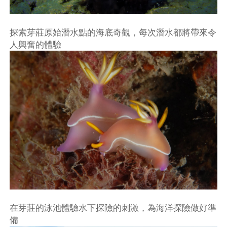
探索芽莊原始潛水點的海底奇觀，每次潛水都將帶來令
人興奮的體驗
在芽莊的泳池體驗水下探險的刺激，為海洋探險做好準
備