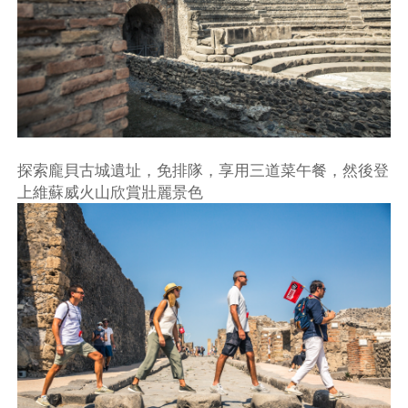
探索龐貝古城遺址，免排隊，享用三道菜午餐，然後登
上維蘇威火山欣賞壯麗景色