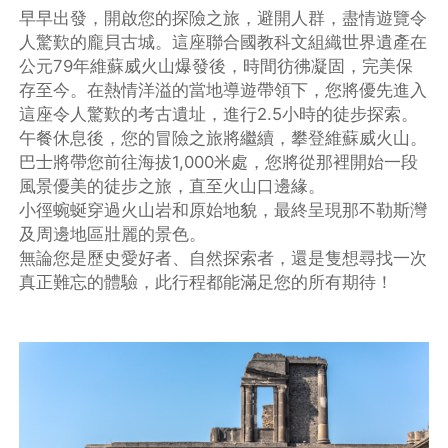
早早出發，開啟您的探險之旅，避開人群，盡情遊覽令
人驚歎的龐貝古城。這座聯合國教科文組織世界遺產在
公元79年維蘇威火山爆發後，時間彷彿凝固，完美保
存至今。在熱情洋溢的當地導遊帶領下，您將優先進入
這座令人驚歎的考古遺址，進行2.5小時的徒步探索。
午餐休息後，您的冒險之旅將繼續，攀登維蘇威火山。
巴士將帶您前往海拔1,000米處，您將從那裡開始一段
風景優美的徒步之旅，直至火山口邊緣。
小徑蜿蜒穿過火山岩和原始地貌，最終呈現那不勒斯灣
及周邊地區壯麗的景色。
無論您是歷史愛好者、自然探索者，還是隻想尋找一次
真正難忘的體驗，此行程都能滿足您的所有期待！