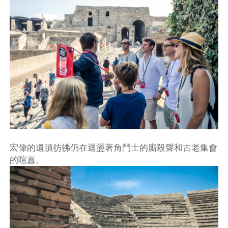
宏偉的遺蹟彷彿仍在迴盪著角鬥士的廝殺聲和古老集會
的喧囂。