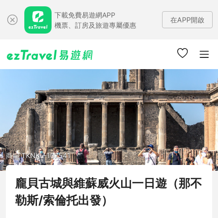
下載免費易遊網APP
在APP開啟
機票、訂房及旅遊專屬優惠
商編 TKNKL-107541
龐貝古城與維蘇威火山一日遊（那不
勒斯/索倫托出發）