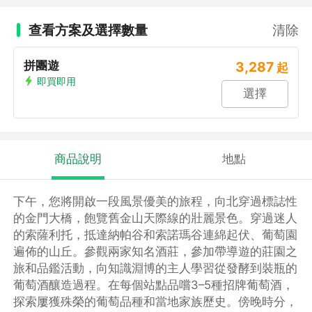
查看方案及選擇數量
清除
拼團遊
3,287
起
即買即用
選擇
商品說明
地點
下午，您將開啟一段風景優美的旅程，向北穿過標誌性
的金門大橋，飽覽舊金山天際線的壯麗景色。穿過迷人
的索薩利托，抵達納帕谷和索諾瑪谷連綿起伏、葡萄園
遍佈的山丘。參觀兩家知名酒莊，參加帶導遊的莊園之
旅和品鑑活動，向知識淵博的主人學習從發酵到裝瓶的
葡萄酒釀造過程。在每個站點品嚐3–5種招牌葡萄酒，
探索屢獲殊榮的葡萄品種和當地家族歷史。傍晚時分，