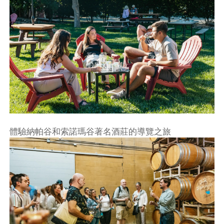
體驗納帕谷和索諾瑪谷著名酒莊的導覽之旅