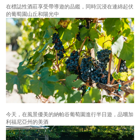
在標誌性酒莊享受帶導遊的品鑑，同時沉浸在連綿起伏
的葡萄園山丘和陽光中
今天，在風景優美的納帕谷葡萄園進行半日遊，品嚐加
利福尼亞州的美酒