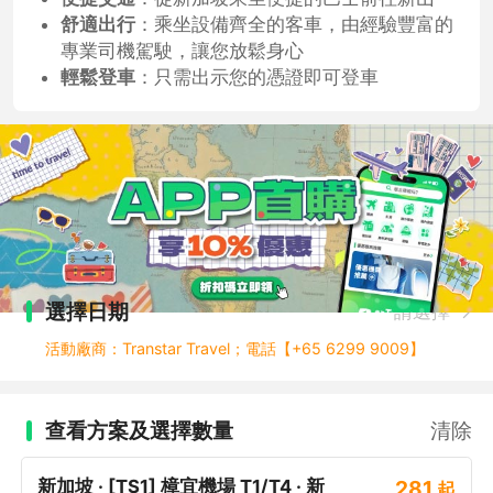
舒適出行
：乘坐設備齊全的客車，由經驗豐富的
專業司機駕駛，讓您放鬆身心
輕鬆登車
：只需出示您的憑證即可登車
選擇日期
請選擇
活動廠商：Transtar Travel；電話【+65 6299 9009】
查看方案及選擇數量
清除
新加坡 · [TS1] 樟宜機場 T1/T4 · 新
281
起