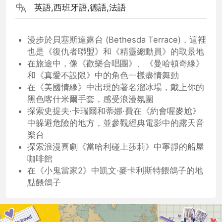
英語,西班牙語,德語,法語
漫步於貝塞斯達露台 (Bethesda Terrace)，這裡
也是《復仇者聯盟》和《精靈總動員》的取景地
在旅途中，像《歡樂合唱團》、《曼哈頓奇緣》
和《真愛不設限》中的角色一樣盡情舞動
在《美國情緣》中出現的著名溜冰場，戴上你的
黑色喀什米爾手套，感受浪漫氛圍
探索史提夫·卡瑞爾和蒂娜·費在《約會喔麥尬》
中躲避危險的地方，並參觀經典電影中的露天音
樂台
探索浪漫喜劇《當哈利碰上莎莉》中寧靜的船屋
咖啡館
在《小鬼當家2》中凱文·麥卡利斯特餵鴿子的地
點餵鴿子