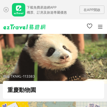
下載免費易遊網APP
在APP開啟
機票、訂房及旅遊專屬優惠
商編 TKNKL-113383
重慶動物園