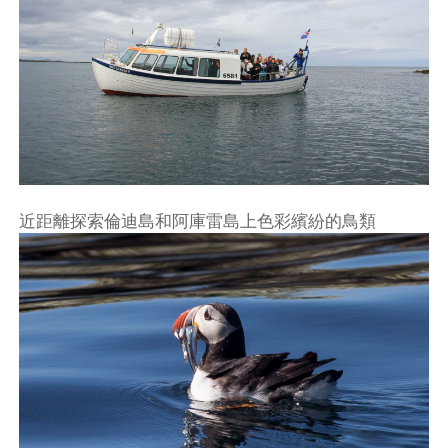
近距離探索倫迪島和阿庫雷島上色彩繽紛的鳥類