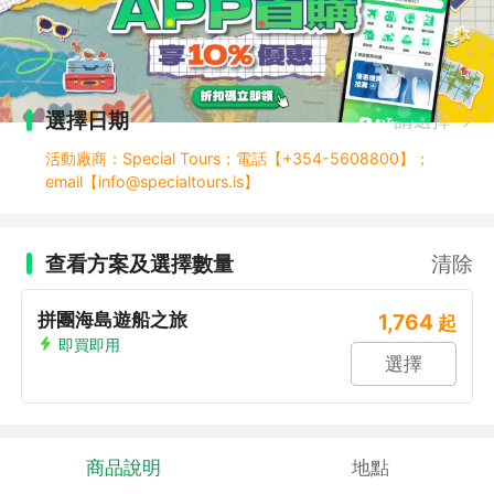
選擇日期
請選擇
活動廠商：Special Tours；電話【+354-5608800】；
email【info@specialtours.is】
查看方案及選擇數量
清除
拼團海島遊船之旅
1,764
起
即買即用
選擇
商品說明
地點