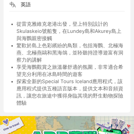
英語
從雷克雅維克老港出發，登上特別設計的
Skulaskeio號船隻，在Lundey島和Akurey島上
與海鸚親密接觸
驚歎於島上色彩繽紛的鳥類，包括海鸚、北極海
燕、北極燕鷗和黑海鴿，並聆聽持證導遊富有洞
察力的講解
享受海鸚觀賞之旅溫馨舒適的氛圍，非常適合希
望充分利用在冰島時間的遊客
探索全新的Special Tours Iceland應用程式，該
應用程式提供五種語言版本，提供文本和音頻資
訊，讓您在旅途中獲得身臨其境的野生動物探險
體驗