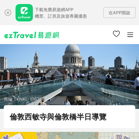
下載免費易遊網APP
在APP開啟
機票、訂房及旅遊專屬優惠
商編 TKNKL-116766
倫敦西敏寺與倫敦橋半日導覽