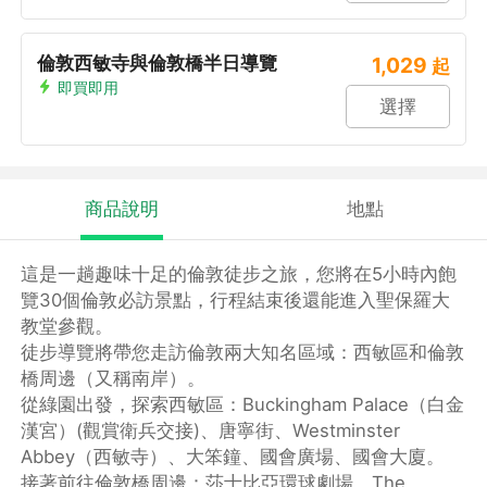
倫敦西敏寺與倫敦橋半日導覽
1,029
起
即買即用
選擇
商品說明
地點
這是一趟趣味十足的倫敦徒步之旅，您將在5小時內飽
覽30個倫敦必訪景點，行程結束後還能進入聖保羅大
教堂參觀。
徒步導覽將帶您走訪倫敦兩大知名區域：西敏區和倫敦
橋周邊（又稱南岸）。
從綠園出發，探索西敏區：Buckingham Palace（白金
漢宮）(觀賞衛兵交接)、唐寧街、Westminster
Abbey（西敏寺）、大笨鐘、國會廣場、國會大廈。
接著前往倫敦橋周邊：莎士比亞環球劇場、The