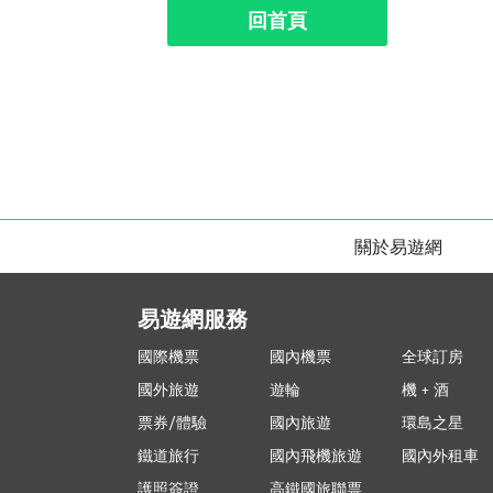
回首頁
關於易遊網
易遊網服務
國際機票
國內機票
全球訂房
國外旅遊
遊輪
機 + 酒
票券/體驗
國內旅遊
環島之星
鐵道旅行
國內飛機旅遊
國內外租車
護照簽證
高鐵國旅聯票