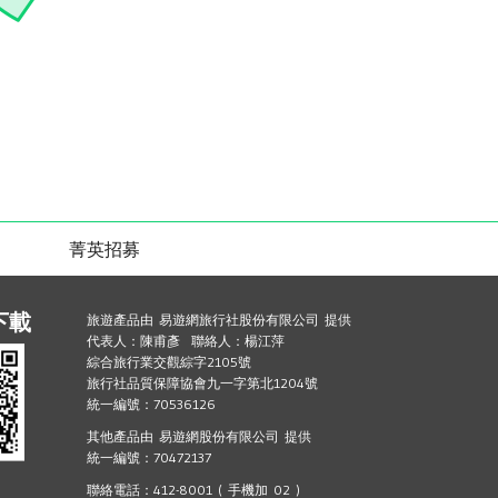
菁英招募
下載
旅遊產品由 易遊網旅行社股份有限公司 提供
代表人：陳甫彥 聯絡人：楊江萍
綜合旅行業交觀綜字2105號
旅行社品質保障協會九一字第北1204號
統一編號：70536126
其他產品由 易遊網股份有限公司 提供
統一編號：70472137
聯絡電話：412-8001 ( 手機加 02 )