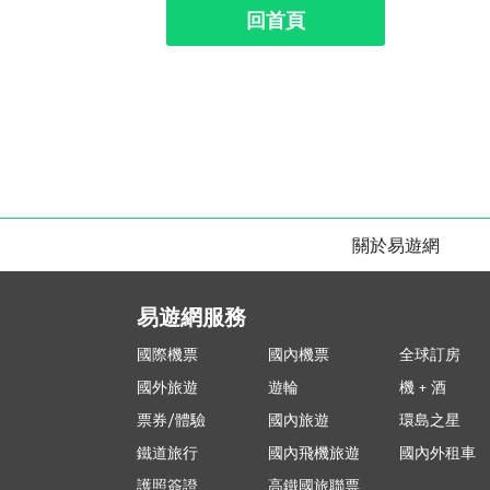
回首頁
關於易遊網
易遊網服務
國際機票
國內機票
全球訂房
國外旅遊
遊輪
機 + 酒
票券/體驗
國內旅遊
環島之星
鐵道旅行
國內飛機旅遊
國內外租車
護照簽證
高鐵國旅聯票