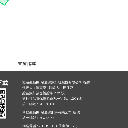
菁英招募
下載
旅遊產品由 易遊網旅行社股份有限公司 提供
代表人：陳甫彥 聯絡人：楊江萍
綜合旅行業交觀綜字2105號
旅行社品質保障協會九一字第北1204號
統一編號：70536126
其他產品由 易遊網股份有限公司 提供
統一編號：70472137
聯絡電話：412-8001 ( 手機加 02 )