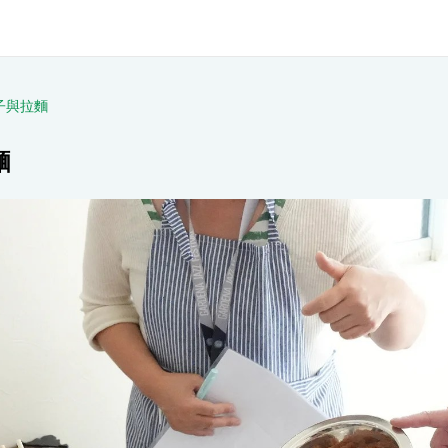
子與拉麵
麵