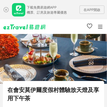
下載免費易遊網APP
在APP開啟
機票、訂房及旅遊專屬優惠
商編 TKNKL-122638
在會安莫伊爾度假村體驗放天燈及享
用下午茶