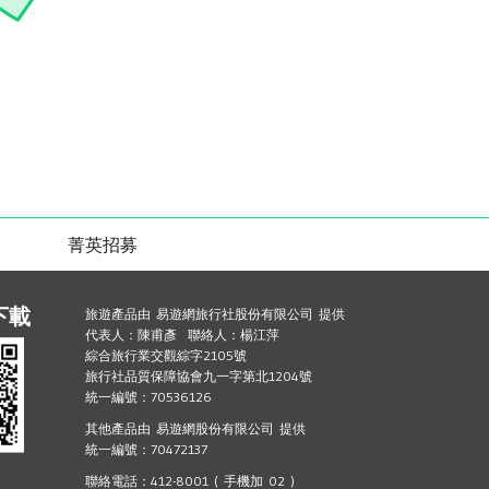
菁英招募
下載
旅遊產品由 易遊網旅行社股份有限公司 提供
代表人：陳甫彥 聯絡人：楊江萍
綜合旅行業交觀綜字2105號
旅行社品質保障協會九一字第北1204號
統一編號：70536126
其他產品由 易遊網股份有限公司 提供
統一編號：70472137
聯絡電話：412-8001 ( 手機加 02 )