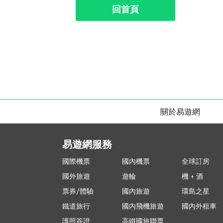
回首頁
關於易遊網
易遊網服務
國際機票
國內機票
全球訂房
國外旅遊
遊輪
機 + 酒
票券/體驗
國內旅遊
環島之星
鐵道旅行
國內飛機旅遊
國內外租車
護照簽證
高鐵國旅聯票