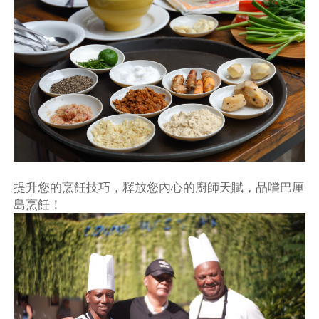
提升您的烹飪技巧，釋放您內心的廚師天賦，品嚐巴厘
島烹飪！