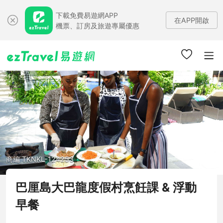
下載免費易遊網APP
在APP開啟
機票、訂房及旅遊專屬優惠
商編 TKNKL-124253
巴厘島大巴龍度假村烹飪課 & 浮動
早餐