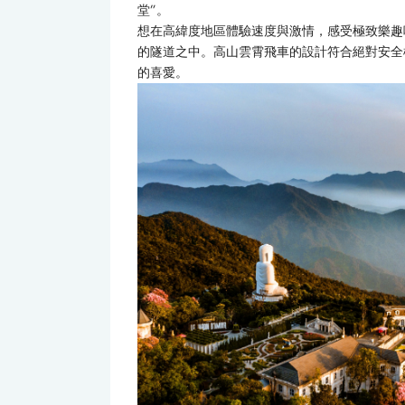
堂”。
想在高緯度地區體驗速度與激情，感受極致樂趣
的隧道之中。高山雲霄飛車的設計符合絕對安全
的喜愛。