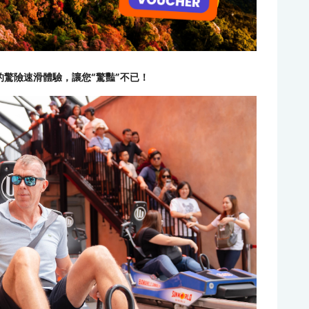
的驚險速滑體驗，讓您“驚豔”不已！