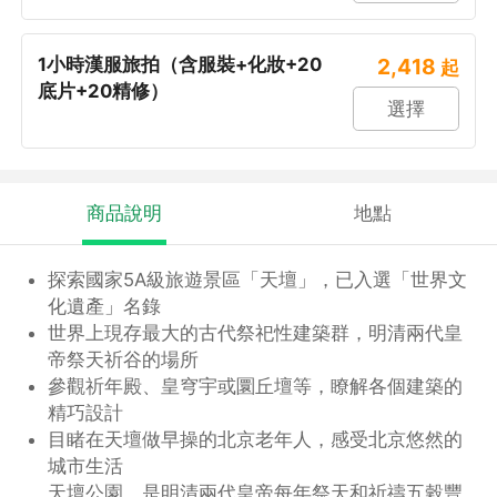
1小時漢服旅拍（含服裝+化妝+20
2,418
起
底片+20精修）
選擇
商品說明
地點
探索國家5A級旅遊景區「天壇」，已入選「世界文
化遺產」名錄
世界上現存最大的古代祭祀性建築群，明清兩代皇
帝祭天祈谷的場所
參觀祈年殿、皇穹宇或圜丘壇等，瞭解各個建築的
精巧設計
目睹在天壇做早操的北京老年人，感受北京悠然的
城市生活
天壇公園，是明清兩代皇帝每年祭天和祈禱五穀豐