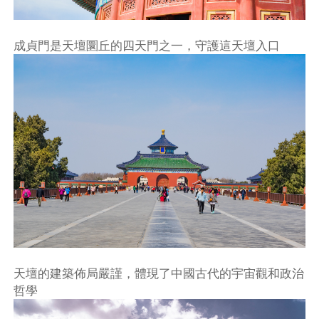
成貞門是天壇圜丘的四天門之一，守護這天壇入口
天壇的建築佈局嚴謹，體現了中國古代的宇宙觀和政治
哲學