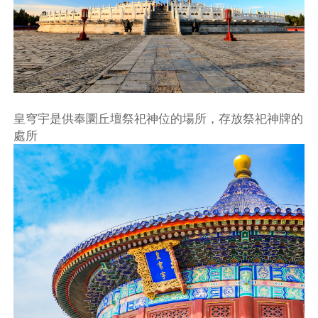
皇穹宇是供奉圜丘壇祭祀神位的場所，存放祭祀神牌的
處所