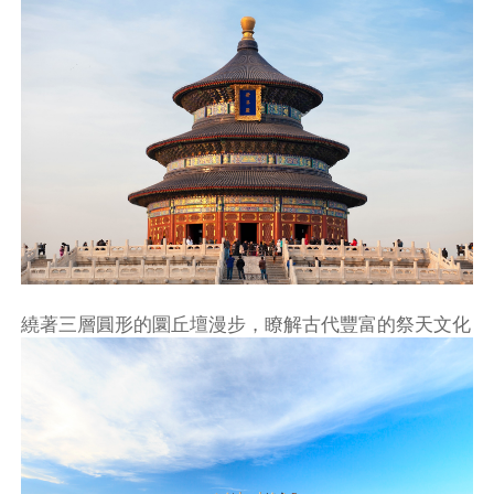
繞著三層圓形的圜丘壇漫步，瞭解古代豐富的祭天文化