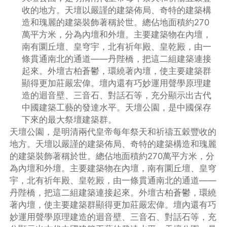
收的地方。天壇以嚴謹的建築佈局、奇特的建築構
造和瑰麗的建築裝飾著稱於世。總佔地面積約270
萬平方米，分為內壇和外壇。主要建築物在內壇，
南有圜丘壇、皇穹宇，北有祈年殿、皇乾殿，由一
條貫通南北的通道——丹陛橋，把這二組建築連接
起來。外壇古柏蒼鬱，環繞著內壇，使主要建築群
顯得更加莊嚴宏偉。壇內還有巧妙運用聲學原理建
造的迴音壁、三音石、對話石等，充分顯示出古代
中國建築工藝的發達水平。天壇公園，是中國保存
下來的最大祭壇建築群。
天壇公園，是明清兩代皇帝每年祭天和祈禱五穀豐收的
地方。天壇以嚴謹的建築佈局、奇特的建築構造和瑰麗
的建築裝飾著稱於世。總佔地面積約270萬平方米，分
為內壇和外壇。主要建築物在內壇，南有圜丘壇、皇穹
宇，北有祈年殿、皇乾殿，由一條貫通南北的通道——
丹陛橋，把這二組建築連接起來。外壇古柏蒼鬱，環繞
著內壇，使主要建築群顯得更加莊嚴宏偉。壇內還有巧
妙運用聲學原理建造的迴音壁、三音石、對話石等，充