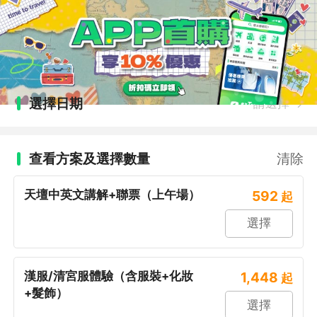
選擇日期
請選擇
查看方案及選擇數量
清除
天壇中英文講解+聯票（上午場）
592
起
選擇
漢服/清宮服體驗（含服裝+化妝
1,448
起
+髮飾）
選擇