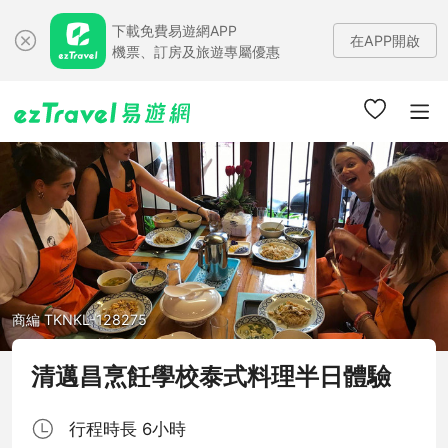
下載免費易遊網APP
在APP開啟
機票、訂房及旅遊專屬優惠
商編 TKNKL-128275
清邁昌烹飪學校泰式料理半日體驗
行程時長 6小時