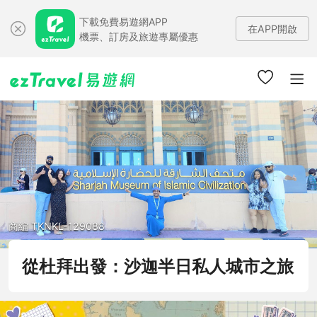
下載免費易遊網APP
在APP開啟
機票、訂房及旅遊專屬優惠
商編 TKNKL-129088
從杜拜出發：沙迦半日私人城市之旅