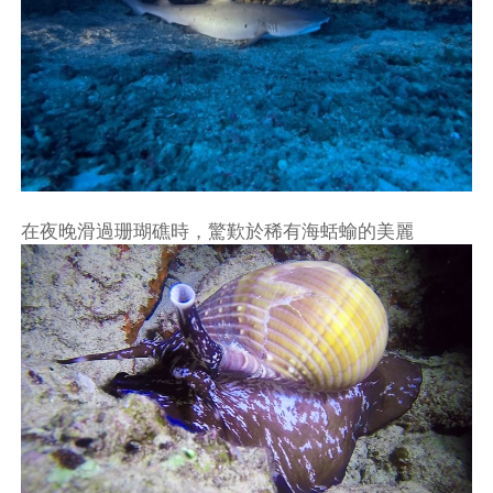
在夜晚滑過珊瑚礁時，驚歎於稀有海蛞蝓的美麗