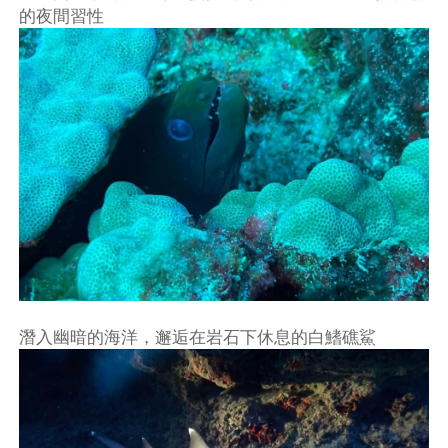
的夜間習性
潛入幽暗的海洋，邂逅在岩石下休息的白鰭礁鯊