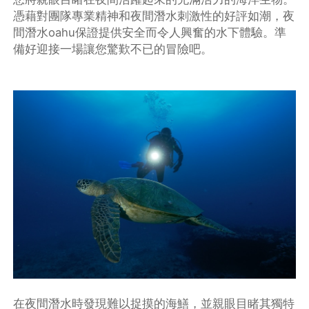
憑藉對團隊專業精神和夜間潛水刺激性的好評如潮，夜
間潛水oahu保證提供安全而令人興奮的水下體驗。準
備好迎接一場讓您驚歎不已的冒險吧。
在夜間潛水時發現難以捉摸的海鱔，並親眼目睹其獨特