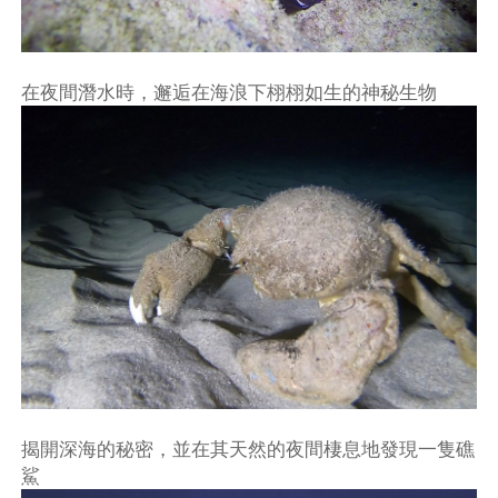
在夜間潛水時，邂逅在海浪下栩栩如生的神秘生物
揭開深海的秘密，並在其天然的夜間棲息地發現一隻礁
鯊