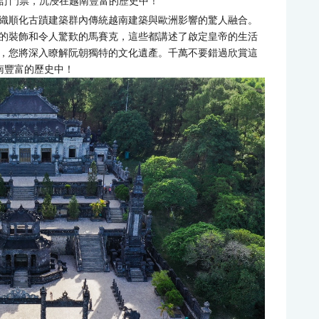
預訂門票，沉浸在越南豐富的歷史中！
織順化古蹟建築群內傳統越南建築與歐洲影響的驚人融合。
的裝飾和令人驚歎的馬賽克，這些都講述了啟定皇帝的生活
，您將深入瞭解阮朝獨特的文化遺產。千萬不要錯過欣賞這
南豐富的歷史中！