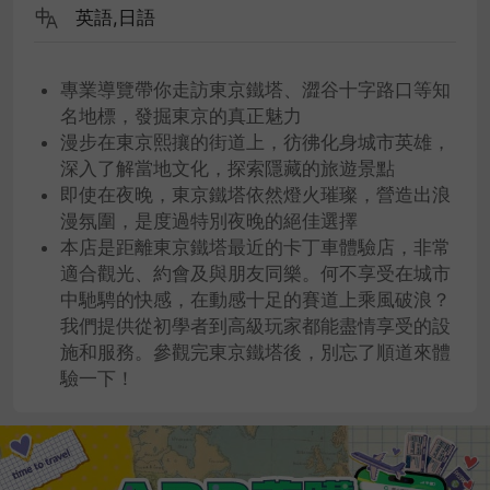
英語,日語
專業導覽帶你走訪東京鐵塔、澀谷十字路口等知
名地標，發掘東京的真正魅力
漫步在東京熙攘的街道上，彷彿化身城市英雄，
深入了解當地文化，探索隱藏的旅遊景點
即使在夜晚，東京鐵塔依然燈火璀璨，營造出浪
漫氛圍，是度過特別夜晚的絕佳選擇
本店是距離東京鐵塔最近的卡丁車體驗店，非常
適合觀光、約會及與朋友同樂。何不享受在城市
中馳騁的快感，在動感十足的賽道上乘風破浪？
我們提供從初學者到高級玩家都能盡情享受的設
施和服務。參觀完東京鐵塔後，別忘了順道來體
驗一下！