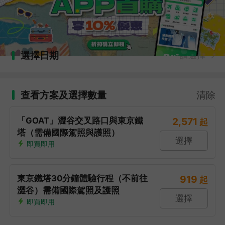
選擇日期
請選擇
查看方案及選擇數量
清除
「GOAT」澀谷交叉路口與東京鐵
2,571
起
塔（需備國際駕照與護照）
選擇
即買即用
東京鐵塔30分鐘體驗行程（不前往
919
起
澀谷）需備國際駕照及護照
選擇
即買即用