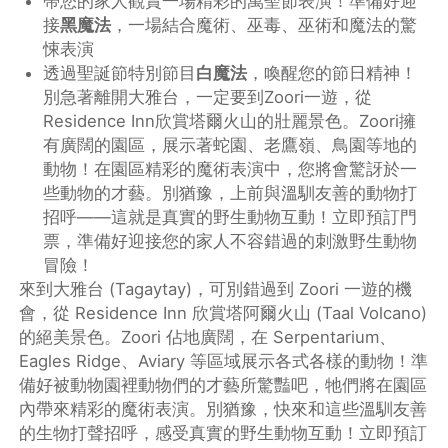
帶您的家人觀賞一場精彩的萬聖節表演！準備好迎
接
黑魔法
，一場結合魔術、巫毒、巫術和魔法的驚
悚表演
透過聖誕節特別節目
白魔法
，喚醒您的節日精神！
別急著離開大雅台，一定要到Zoori一遊，從
Residence Inn欣賞塔爾火山的壯麗景色。Zoori擁
有廣闊的園區，展示著蛇園、老鷹嶺、鳥園等地的
動物！在園區精彩的魔術表演中，您將會驚訝於一
些動物的才藝。別猶豫，上前與溫馴友善的動物打
招呼——這就是真實的野生動物互動！立即預訂門
票，準備好迎接您的家人不容錯過的刺激野生動物
冒險！
來到大雅台 (Tagaytay)，可別錯過到 Zoori 一遊的機
會，從 Residence Inn 欣賞塔阿爾火山 (Taal Volcano)
的絕美景色。Zoori 佔地廣闊，在 Serpentarium、
Eagles Ridge、Aviary 等區域展示各式各樣的動物！準
備好被動物園裡動物們的才藝所驚豔吧，牠們將在園區
內帶來精彩的魔術表演。別猶豫，快來和這些溫馴友善
的生物打聲招呼，感受真實的野生動物互動！立即預訂