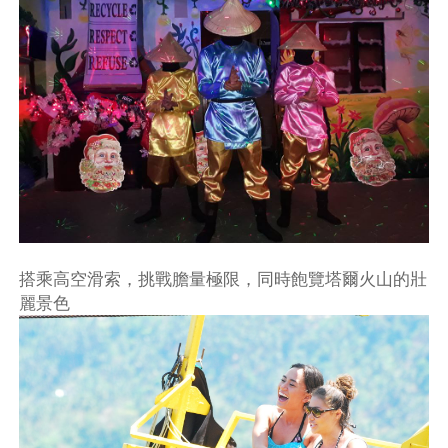
搭乘高空滑索，挑戰膽量極限，同時飽覽塔爾火山的壯
麗景色