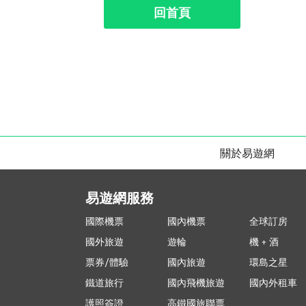
回首頁
關於易遊網
易遊網服務
國際機票
國內機票
全球訂房
國外旅遊
遊輪
機 + 酒
票券/體驗
國內旅遊
環島之星
鐵道旅行
國內飛機旅遊
國內外租車
護照簽證
高鐵國旅聯票