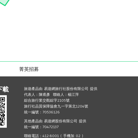
菁英招募
下載
旅遊產品由 易遊網旅行社股份有限公司 提供
代表人：陳甫彥 聯絡人：楊江萍
綜合旅行業交觀綜字2105號
旅行社品質保障協會九一字第北1204號
統一編號：70536126
其他產品由 易遊網股份有限公司 提供
統一編號：70472137
聯絡電話：412-8001 ( 手機加 02 )