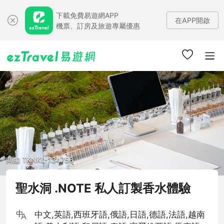
下載免費易遊網APP
在APP開啟
機票、訂房及旅遊專屬優惠
商編 TKNKL-134756
聖水洞 .NOTE 私人訂製香水體驗
中文,英語,西班牙語,俄語,日語,德語,法語,越南