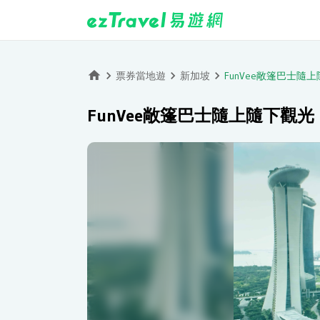
票券當地遊
新加坡
FunVee敞篷巴士隨
FunVee敞篷巴士隨上隨下觀光