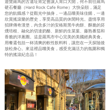
遊覽羅馬的古遺址肯定會讓人胃口大開，何不前往羅馬
硬石餐廳（Hard Rock Cafe Rome）大快朵頤，滿足
您的飢餓感？從觀光中抽身，一邊品嚐美味佳餚，一邊
欣賞搖滾樂的歷史，享受高品質的休閒時光。盡情享用
招牌傳奇漢堡，內含多汁的安格斯黑牛肉餅、酥脆的菸
燻培根、融化的切達奶酪、新鮮的生菜葉、藤熟番茄和
香脆的洋蔥圈。這是羅馬市中心完美的美國經典美食。
用餐還包括一杯清爽的軟性飲料料，讓您在一天探險後
放松身心。來這裡品嚐美食，感受充滿活力的氛圍和獨
特的搖滾紀念品！