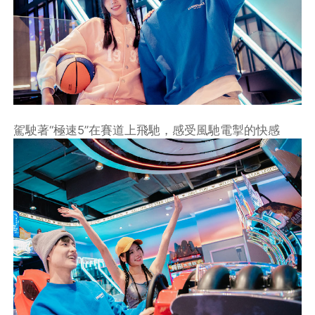
駕駛著“極速5”在賽道上飛馳，感受風馳電掣的快感