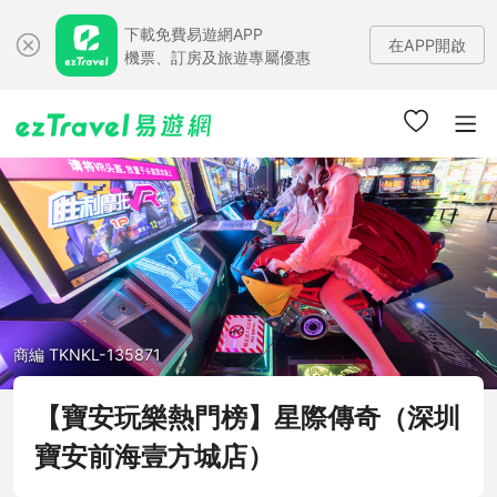
下載免費易遊網APP
在APP開啟
機票、訂房及旅遊專屬優惠
商編 TKNKL-135871
【寶安玩樂熱門榜】星際傳奇（深圳
寶安前海壹方城店）