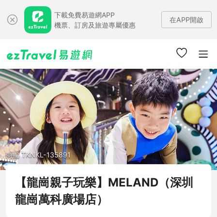
下載免費易遊網APP
在APP開啟
機票、訂房及旅遊專屬優惠
商編 TKNKL-135891
【龍崗親子玩樂】MELAND（深圳
龍崗萬科廣場店）