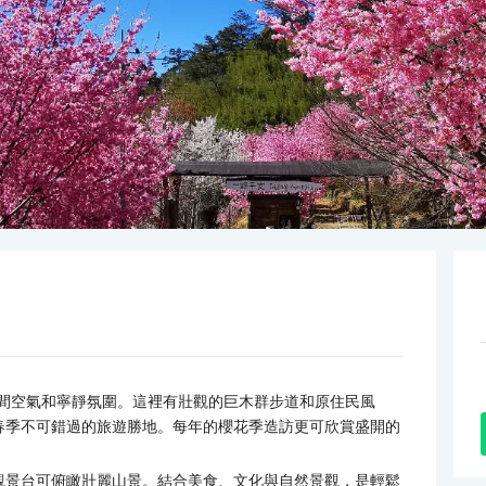
山間空氣和寧靜氛圍。這裡有壯觀的巨木群步道和原住民風
春季不可錯過的旅遊勝地。每年的櫻花季造訪更可欣賞盛開的
觀景台可俯瞰壯麗山景。結合美食、文化與自然景觀，是輕鬆