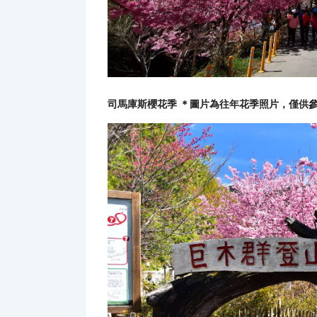
司馬庫斯櫻花季 ＊圖片為往年花季照片，僅供