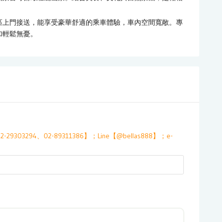
區上門接送，能享受豪華舒適的乘車體驗，車內空間寬敞。專
加輕鬆無憂。
294、02-89311386】；Line【@bellas888】；e-