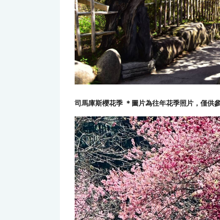
司馬庫斯櫻花季 ＊圖片為往年花季照片，僅供