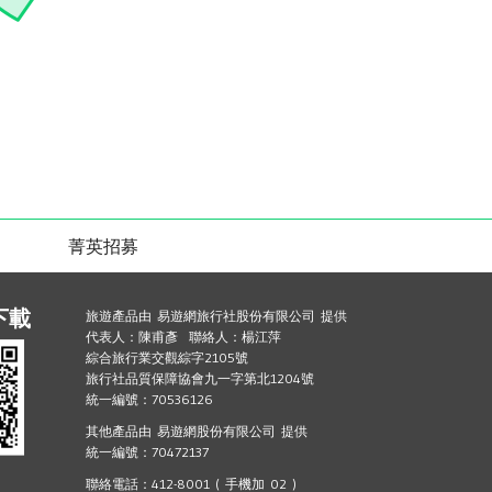
菁英招募
下載
旅遊產品由 易遊網旅行社股份有限公司 提供
代表人：陳甫彥 聯絡人：楊江萍
綜合旅行業交觀綜字2105號
旅行社品質保障協會九一字第北1204號
統一編號：70536126
其他產品由 易遊網股份有限公司 提供
統一編號：70472137
聯絡電話：412-8001 ( 手機加 02 )