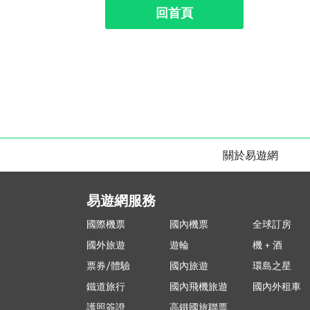
回首頁
關於易遊網
易遊網服務
國際機票
國內機票
全球訂房
國外旅遊
遊輪
機 + 酒
票券/體驗
國內旅遊
環島之星
鐵道旅行
國內飛機旅遊
國內外租車
護照簽證
高鐵國旅聯票