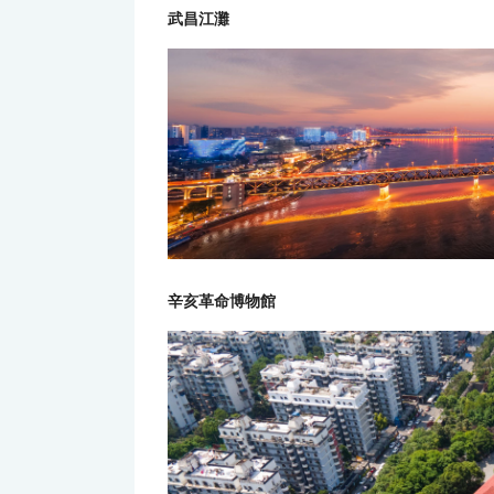
武昌江灘
辛亥革命博物館