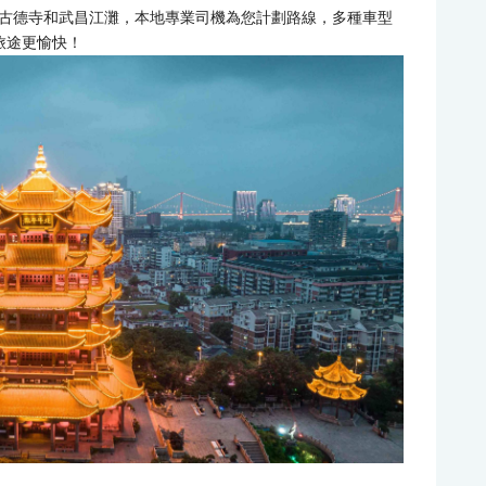
古德寺和武昌江灘，本地專業司機為您計劃路線，多種車型
旅途更愉快！