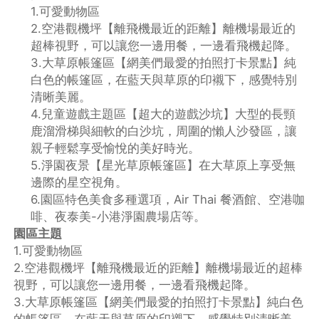
1.可愛動物區
2.空港觀機坪【離飛機最近的距離】離機場最近的
超棒視野，可以讓您一邊用餐，一邊看飛機起降。
3.大草原帳篷區【網美們最愛的拍照打卡景點】純
白色的帳篷區，在藍天與草原的印襯下，感覺特別
清晰美麗。
4.兒童遊戲主題區【超大的遊戲沙坑】大型的長頸
鹿溜滑梯與細軟的白沙坑，周圍的懶人沙發區，讓
親子輕鬆享受愉悅的美好時光。
5.淨園夜景【星光草原帳篷區】在大草原上享受無
邊際的星空視角。
6.園區特色美食多種選項，Air Thai 餐酒館、空港咖
啡、夜泰美-小港淨園農場店等。
園區主題
1.可愛動物區
2.空港觀機坪【離飛機最近的距離】離機場最近的超棒
視野，可以讓您一邊用餐，一邊看飛機起降。
3.大草原帳篷區【網美們最愛的拍照打卡景點】純白色
的帳篷區，在藍天與草原的印襯下，感覺特別清晰美