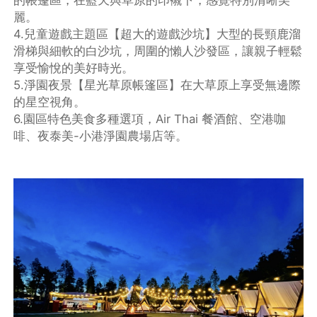
麗。
4.兒童遊戲主題區【超大的遊戲沙坑】大型的長頸鹿溜
滑梯與細軟的白沙坑，周圍的懶人沙發區，讓親子輕鬆
享受愉悅的美好時光。
5.淨園夜景【星光草原帳篷區】在大草原上享受無邊際
的星空視角。
6.園區特色美食多種選項，Air Thai 餐酒館、空港咖
啡、夜泰美-小港淨園農場店等。