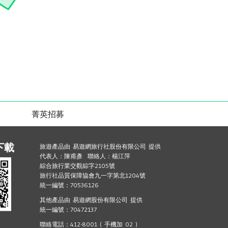
菁英招募
下載
旅遊產品由 易遊網旅行社股份有限公司 提供
代表人：陳甫彥 聯絡人：楊江萍
綜合旅行業交觀綜字2105號
旅行社品質保障協會九一字第北1204號
統一編號：70536126
其他產品由 易遊網股份有限公司 提供
統一編號：70472137
聯絡電話：412-8001 ( 手機加 02 )