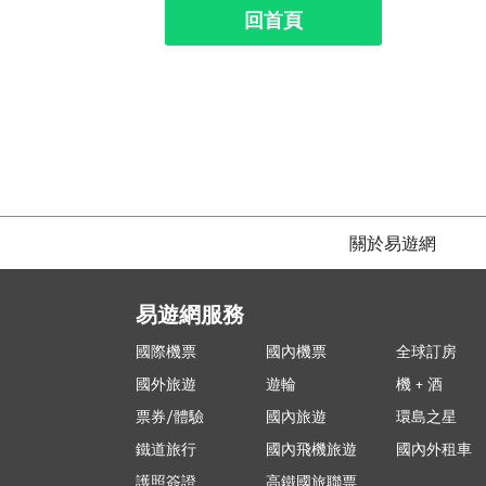
回首頁
關於易遊網
易遊網服務
國際機票
國內機票
全球訂房
國外旅遊
遊輪
機 + 酒
票券/體驗
國內旅遊
環島之星
鐵道旅行
國內飛機旅遊
國內外租車
護照簽證
高鐵國旅聯票